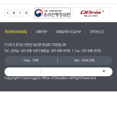
존
존
존
2026
다
정
이
여름방학
08.14
음
지
전
개인정보처리방침
이용약관
이메일무단수집거부
저작권신고
2026
여름방학
08.15
(11021) 경기도 연천군 청산면 청창로 726번길 38
Tel : 교무실 : 031-835-3473 행정실 : 031-835-6105 | Fax : 031-835-8735
2026
광복절
Today
39명
Total
359433명
08.15
▼
Select Language
Copyright © Gyeonggido Office of Education, All Right Reserved.
2026
여름방학
08.16
2026
여름방학
08.17