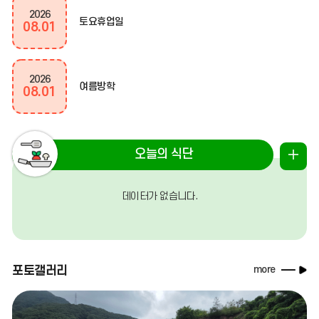
정
2026
토요휴업일
08.01
더
보
2026
기
여름방학
08.01
2026
여름방학
오늘의 식단
오
08.02
늘
데이터가 없습니다.
의
2026
여름방학
08.03
식
단
포토갤러리
more
2026
여름방학
08.04
더
보