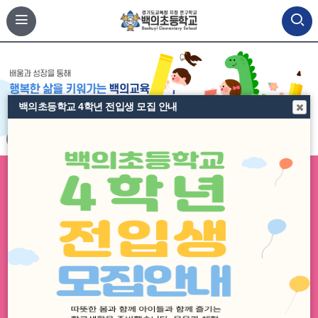
백의초등학교 4학년 전입생 모집 안내
비
비
비
주
주
주
얼
얼
얼
이
정
다
전
지
음
교육목표
공지사항
방과후학교
백의유치원
학교운영위원회
학교시설개방 민